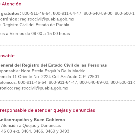
e Atención
 gratuitos:
800-911-46-64; 800-911-64-47; 800-640-89-00; 800-500-1
ectrónico:
registrocivil@puebla.gob.mx
k:
Registro Civil del Estado de Puebla
nes a Viernes de 09:00 a 15:00 horas
onsable
eneral del Registro del Estado Civil de las Personas
ponsable: Nora Estela Esquitín De la Madrid
venida 11 Oriente No. 2224 Col. Azcárate C.P. 72501
efónicos: 800-911-46-64; 800-911-64-47; 800-640-89-00; 800-500-11-
rónico: registrocivil@puebla.gob.mx
responsable de atender quejas y denuncias
 Anticorrupción y Buen Gobierno
e Atención a Quejas y Denuncias
3 46 00 ext. 3464, 3466, 3469 y 3493