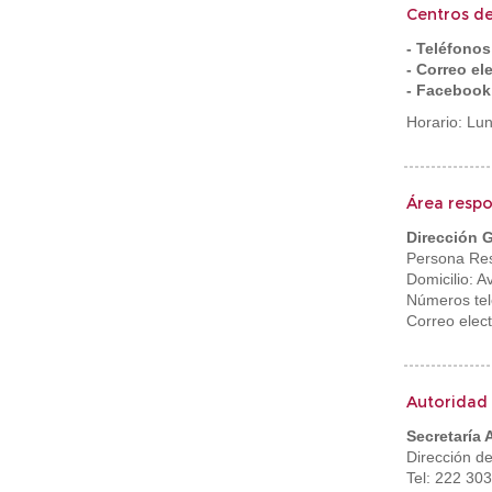
Centros d
- Teléfonos
- Correo el
- Faceboo
Horario: Lu
Área resp
Dirección G
Persona Res
Domicilio: A
Números tel
Correo elect
Autoridad 
Secretaría
Dirección d
Tel: 222 30