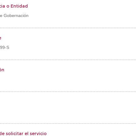
ia o Entidad
de Gobernación
e
99-S
ón
d
 solicitar el servicio