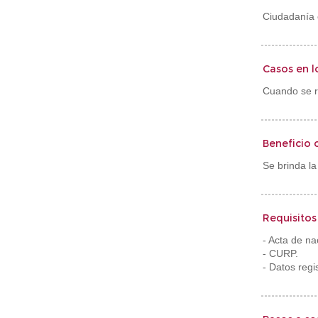
Ciudadanía 
Casos en l
Cuando se re
Beneficio 
Se brinda la
Requisitos
- Acta de n
- CURP.
- Datos regis