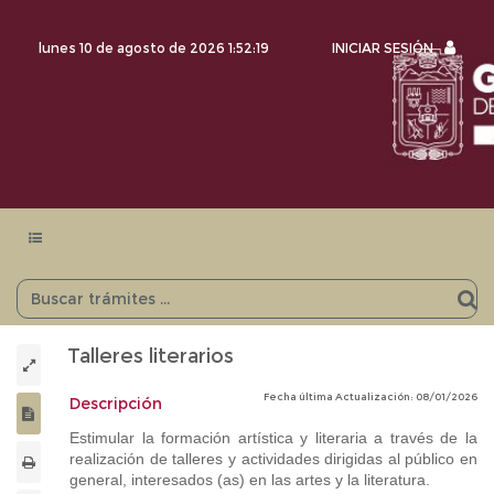
INICI
lunes 10 de agosto de 2026
1:52:20
INICIAR SESIÓN
SESI
Menu
navegación
Talleres literarios
Fecha última Actualización: 08/01/2026
Descripción
Estimular la formación artística y literaria a través de la
realización de talleres y actividades dirigidas al público en
general, interesados (as) en las artes y la literatura.