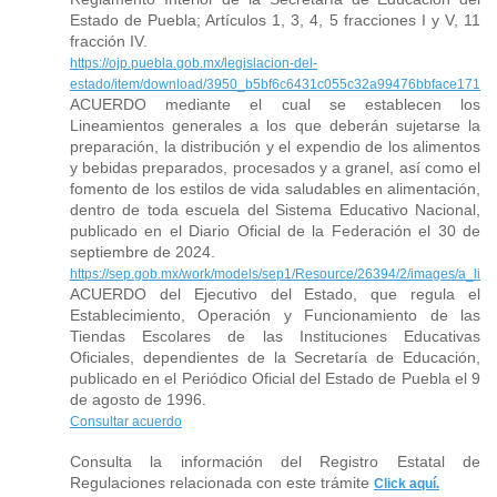
Estado de Puebla; Artículos 1, 3, 4, 5 fracciones I y V, 11
fracción IV.
https://ojp.puebla.gob.mx/legislacion-del-
estado/item/download/3950_b5bf6c6431c055c32a99476bbface171
ACUERDO mediante el cual se establecen los
Lineamientos generales a los que deberán sujetarse la
preparación, la distribución y el expendio de los alimentos
y bebidas preparados, procesados y a granel, así como el
fomento de los estilos de vida saludables en alimentación,
dentro de toda escuela del Sistema Educativo Nacional,
publicado en el Diario Oficial de la Federación el 30 de
septiembre de 2024.
https://sep.gob.mx/work/models/sep1/Resource/26394/2/images/a_lin
ACUERDO del Ejecutivo del Estado, que regula el
Establecimiento, Operación y Funcionamiento de las
Tiendas Escolares de las Instituciones Educativas
Oficiales, dependientes de la Secretaría de Educación,
publicado en el Periódico Oficial del Estado de Puebla el 9
de agosto de 1996.
Consultar acuerdo
Consulta la información del Registro Estatal de
Regulaciones relacionada con este trámite
Click aquí.