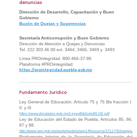
denuncias
Dirección de Desarrollo, Capacitación y Buen
Gobierno
Buzón de Quejas y Sugerencias
Secretaría Anticorrupción y Buen Gobierno
Dirección de Atención a Quejas y Denuncias
Tel: 222 303 46 00 ext. 3464, 3466, 3469 y 3493
Línea PROintegridad: 800-466-37-86
Plataforma #PROintegridad:
https://prointegridad.puebla.gob.mx
Fundamento Jurídico
Ley General de Educación; Artículo 75 y 75 Bis fracción I.
II. y III.
https://www.diputados.gob.mx/LeyesBiblio/pdf/LGE.pdf
Ley de Educación del Estado de Puebla; Artículos 85, 86,
87 y 88.
http://www.sep.gob.mx/work/models/sep1/Resource/15117/5/images/p
Reglamento Interior de la Secretaría de Educación del