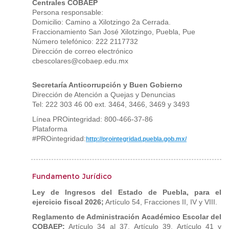
Centrales COBAEP
Persona responsable:
Domicilio: Camino a Xilotzingo 2a Cerrada.
Fraccionamiento San José Xilotzingo, Puebla, Pue
Número telefónico: 222 2117732
Dirección de correo electrónico
cbescolares@cobaep.edu.mx
Secretaría Anticorrupción y Buen Gobierno
Dirección de Atención a Quejas y Denuncias
Tel: 222 303 46 00 ext. 3464, 3466, 3469 y 3493
Línea PROintegridad: 800-466-37-86
Plataforma
#PROintegridad:
http://prointegridad.puebla.gob.mx/
Fundamento Jurídico
Ley de Ingresos del Estado de Puebla, para el
ejercicio fiscal 2026;
Artículo 54, Fracciones II, IV y VIII.
Reglamento de Administración Académico Escolar del
COBAEP;
Artículo 34 al 37, Artículo 39, Artículo 41 y