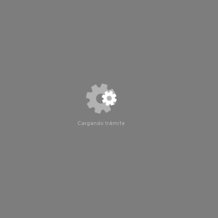
Paso 3:
Llenar los formatos internos
Paso 4:
Ingresa a valoraciones, con los terapeutas
físicos, ocupacionales, y maestros (as)
Paso 5:
Una vez que ya cuente con carnet, acudir a las
citas en los horarios programados.
Inspección, verificación o visita domiciliaria
No aplica.
Cargando trámite
Not valid!
Costo
!
Gratuito.
Tiempo de respuesta
3 horas.