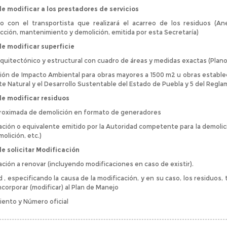
e modificar a los prestadores de servicios
o con el transportista que realizará el acarreo de los residuos (An
cción, mantenimiento y demolición, emitida por esta Secretaría)
de modificar superficie
rquitectónico y estructural con cuadro de áreas y medidas exactas (Plan
ión de Impacto Ambiental para obras mayores a 1500 m2 u obras establecid
e Natural y el Desarrollo Sustentable del Estado de Puebla y 5 del Regla
de modificar residuos
roximada de demolición en formato de generadores
ación o equivalente emitido por la Autoridad competente para la demolició
olición, etc.)
e solicitar Modificación
ación a renovar (incluyendo modificaciones en caso de existir).
d , especificando la causa de la modificación, y en su caso, los residuos, 
ncorporar (modificar) al Plan de Manejo
iento y Número oficial