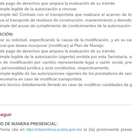
 de pago de derechos que ampara la evaluación de su trámite.
imple legible de la autorización a renovar.
imple del Contrato con el transportista que realizará el acarreo de los
ra el transporte de residuos de construcción, mantenimiento y demolici
simple del acuse de cumplimiento de condicionantes de la autorización 
ACIÓN:
ar su solicitud, especificando la causa de la modificación, y en su cas
oral que desea incorporar (modificar) al Plan de Manejo.
 de pago de derechos que ampara la evaluación de su trámite.
imple legible de la autorización (vigente) emitida por esta Secretaría, s
o de modificación por cambio representante legal o razón social, pres
a personalidad jurídica y acta constitutiva, respectivamente.
imple legible de las autorizaciones vigentes de los prestadores de serv
ecretaría en caso de modificar transportista.
ario técnico debidamente llenado en caso de modificar cantidades de ge
seguir
UD DE MANERA PRESENCIAL:
Previa cita en
/ el (la) promovente pres
https://citasenlinea.puebla.gob.mx