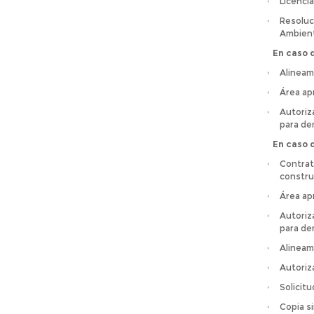
Licencia
Resoluc
Ambient
En caso 
Alineam
Área ap
Autoriz
para dem
En caso 
Contrat
constru
Área ap
Autoriz
para dem
Alineam
Autoriz
Solicit
Copia s