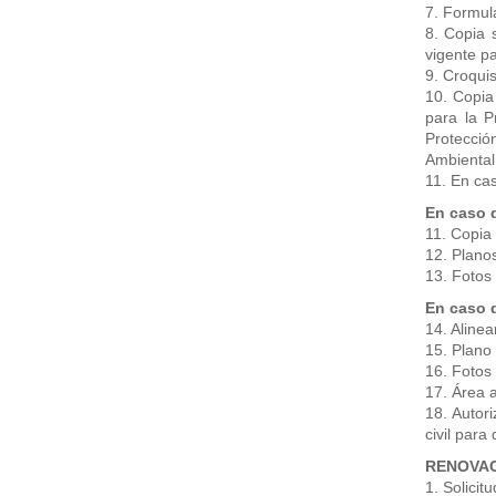
7. Formul
8. Copia s
vigente pa
9. Croquis
10. Copia
para la P
Protecció
Ambiental
11. En cas
En caso 
11. Copia 
12. Plano
13. Fotos 
En caso 
14. Alinea
15. Plano
16. Fotos
17. Área 
18. Autor
civil para 
RENOVAC
1. Solicit