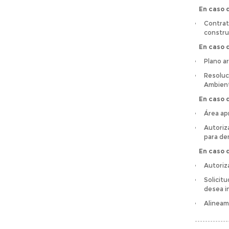
En caso d
Contrat
constru
En caso 
Plano a
Resoluc
Ambient
En caso 
Área ap
Autoriz
para dem
En caso d
Autoriz
Solicitu
desea i
Alineam