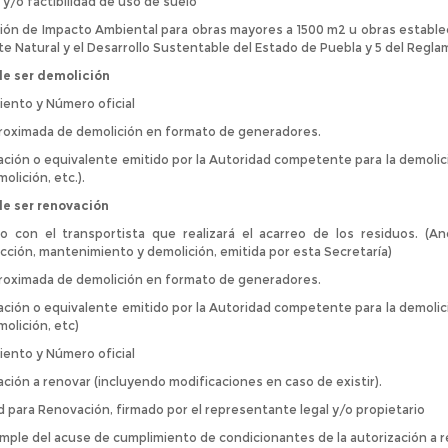
 y/o factibilidad de uso de suelo
ión de Impacto Ambiental para obras mayores a 1500 m2 u obras establecid
e Natural y el Desarrollo Sustentable del Estado de Puebla y 5 del Regla
de ser demolición
iento y Número oficial
roximada de demolición en formato de generadores.
ación o equivalente emitido por la Autoridad competente para la demolició
olición, etc.).
de ser renovación
o con el transportista que realizará el acarreo de los residuos. (A
cción, mantenimiento y demolición, emitida por esta Secretaría)
roximada de demolición en formato de generadores.
ación o equivalente emitido por la Autoridad competente para la demolició
olición, etc)
iento y Número oficial
ación a renovar (incluyendo modificaciones en caso de existir).
ud para Renovación, firmado por el representante legal y/o propietario
imple del acuse de cumplimiento de condicionantes de la autorización a 