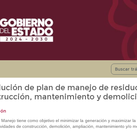
lución de plan de manejo de residu
trucción, mantenimiento y demolic
ión
e Manejo tiene como objetivo el minimizar la generación y maximizar la
tividades de construcción, demolición, ampliación, mantenimiento y/o m