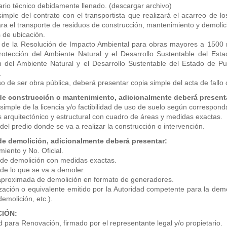
ario técnico debidamente llenado. (descargar archivo)
imple del contrato con el transportista que realizará el acarreo de los
ra el transporte de residuos de construcción, mantenimiento y demolici
 de ubicación.
 de la Resolución de Impacto Ambiental para obras mayores a 1500 m
rotección del Ambiente Natural y el Desarrollo Sustentable del Es
n del Ambiente Natural y el Desarrollo Sustentable del Estado de P
.
o de ser obra pública, deberá presentar copia simple del acta de fallo 
de construcción o mantenimiento, adicionalmente deberá present
simple de la licencia y/o factibilidad de uso de suelo según correspond
s arquitectónico y estructural con cuadro de áreas y medidas exactas.
del predio donde se va a realizar la construcción o intervención.
de demolición, adicionalmente deberá presentar:
miento y No. Oficial.
 de demolición con medidas exactas.
 de lo que se va a demoler.
aproximada de demolición en formato de generadores.
ización o equivalente emitido por la Autoridad competente para la demo
demolición, etc.).
IÓN:
ud para Renovación, firmado por el representante legal y/o propietario.