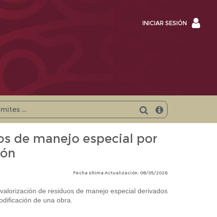
INICI
INICIAR SESIÓN
SESI
os de manejo especial por
ión
Fecha última Actualización: 08/05/2026
 valorización de residuos de manejo especial derivados
odificación de una obra.