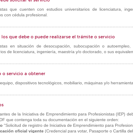
de solicitar el servicio
istas que cuenten con estudios universitarios de licenciatura, ing
os con cédula profesional.
 los que debe o puede realizarse el trámite o servicio
nistas en situación de desocupación, subocupación o autoempleo,
rios de licenciatura, ingeniería, maestría y/o doctorado, o sus equivale
o o servicio a obtener
equipo, dispositivos tecnológicos, mobiliario, máquinas y/o herramient
os
antes de la Iniciativa de Emprendimiento para Profesionistas (IEP) deb
DF que contenga toda su documentación en el siguiente orden:
to
“Solicitud de registro de Iniciativa de Emprendimiento para Profesion
icación oficial vigente
(Credencial para votar, Pasaporte o Cartilla del