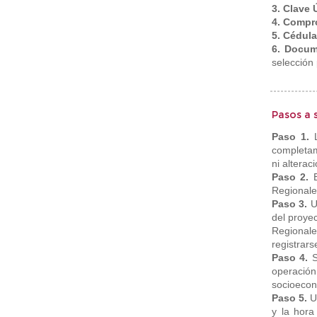
3. Clave 
4. Compr
5. Cédul
6. Docum
selección 
Pasos a 
Paso 1.
completam
ni alterac
Paso 2.
Regionale
Paso 3.
U
del proyec
Regionale
registrars
Paso 4.
S
operación
socioecon
Paso 5.
U
y la hora