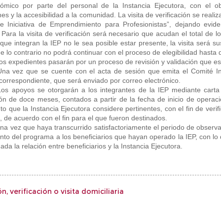
ómico por parte del personal de la Instancia Ejecutora, con el ob
nes y la accesibilidad a la comunidad. La visita de verificación se realiz
de Iniciativa de Emprendimiento para Profesionistas”, dejando evide
Para la visita de verificación será necesario que acudan el total de l
que integran la IEP no le sea posible estar presente, la visita será
e lo contrario no podrá continuar con el proceso de elegibilidad hasta 
os expedientes pasarán por un proceso de revisión y validación que es
Una vez que se cuente con el acta de sesión que emita el Comité Inte
correspondiente, que será enviado por correo electrónico.
Los apoyos se otorgarán a los integrantes de la IEP mediante cart
ón de doce meses, contados a partir de la fecha de inicio de operacio
o que la Instancia Ejecutora considere pertinentes, con el fin de verif
, de acuerdo con el fin para el que fueron destinados.
na vez que haya transcurrido satisfactoriamente el periodo de observac
nto del programa a los beneficiarios que hayan operado la IEP, con lo 
ada la relación entre beneficiarios y la Instancia Ejecutora.
n, verificación o visita domiciliaria