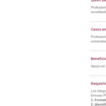
Quién pue
Profesion
acreditad
Casos en
Profesio
universita
Benefici
Apoyo en 
Requisit
Los integr
formato P
1. Forma
2. Identif