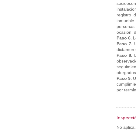
socioecon
instalacio
registro 
inmueble. 
personas 
ocasión, d
Paso 6.
L
Paso 7.
dictamen 
Paso 8.
observaci
seguimient
otorgados
Paso 9.
U
cumplimie
por termin
Inspecció
No aplica.