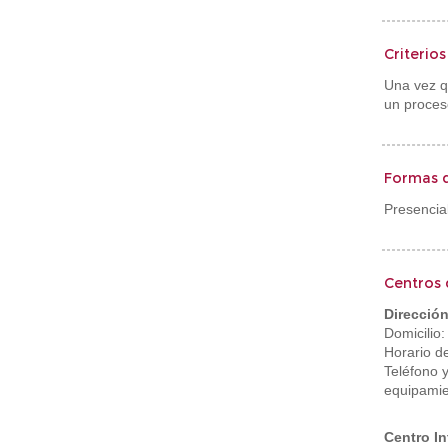
Criterio
Una vez q
un proceso
Formas d
Presencial
Centros 
Dirección
Domicilio:
Horario d
Teléfono 
equipamie
Centro I