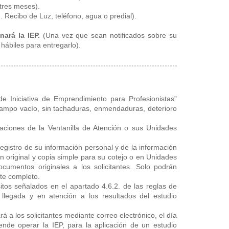
 tres meses).
 Recibo de Luz, teléfono, agua o predial).
ará la IEP.
(Una vez que sean notificados sobre su
 hábiles para entregarlo).
 de Iniciativa de Emprendimiento para Profesionistas”
campo vacío, sin tachaduras, enmendaduras, deterioro
laciones de la Ventanilla de Atención o sus Unidades
 registro de su información personal y de la información
en original y copia simple para su cotejo o en Unidades
umentos originales a los solicitantes. Solo podrán
nte completo.
tos señalados en el apartado 4.6.2. de las reglas de
 llegada y en atención a los resultados del estudio
á a los solicitantes mediante correo electrónico, el día
tende operar la IEP, para la aplicación de un estudio