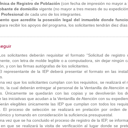
Única de Registro de Población
(con fecha de impresión no mayor a
obante de domicilio
vigente (no mayor a tres meses de su expedición.
a Profesional
de cada uno de los integrantes.
ento que acredite la posesión legal del inmueble donde funcion
para recibir los apoyos del programa, los solicitantes tendrán diez días
seguir
Los solicitantes deberán requisitar el formato “Solicitud de registro
ente, con letra de molde legible o a computadora, sin dejar ningún 
ión, y con las firmas autógrafas de los solicitantes.
El representante de la IEP deberá presentar el formato en las insta
s.
na vez que los solicitantes cumplan con los requisitos, se realizará el
to, la cual deberán entregar al personal de la Ventanilla de Atención 
s. Únicamente se quedarán con las copias y se devolverán los doc
e las iniciativas que acudan a la Ventanilla de Atención con su expedie
erán elegibles únicamente las IEP que cumplan con todos los requisi
. El proceso de selección se realizará en prelación por orden de
ómico y tomando en consideración la suficiencia presupuestal.
na vez que se ha concluido el proceso de registro de la IEP, se informar
 en que se realizará la visita de verificación al lugar donde se pre