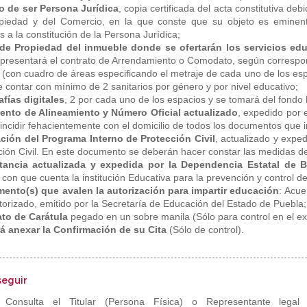
o de ser Persona Jurídica
, copia certificada del acta constitutiva de
piedad y del Comercio, en la que conste que su objeto es eminen
s a la constitución de la Persona Jurídica;
o de Propiedad del inmueble donde se ofertarán los servicios ed
r presentará el contrato de Arrendamiento o Comodato, según correspo
(con cuadro de áreas especificando el metraje de cada uno de los espa
 contar con mínimo de 2 sanitarios por género y por nivel educativo;
afías digitales
, 2 por cada uno de los espacios y se tomará del fondo 
ento de Alineamiento y Número Oficial actualizado
, expedido por 
incidir fehacientemente con el domicilio de todos los documentos que i
ción del Programa Interno de Protección Civil
, actualizado y expe
ción Civil. En este documento se deberán hacer constar las medidas d
tancia actualizada y expedida por la Dependencia Estatal de 
con que cuenta la institución Educativa para la prevención y control de 
ento(s) que avalen la autorización para impartir educación
: Acu
torizado, emitido por la Secretaría de Educación del Estado de Puebla;
to de Carátula
pegado en un sobre manila (Sólo para control en el ex
á anexar la Confirmación de su Cita
(Sólo de control).
seguir
 Consulta el Titular (Persona Física) o Representante legal 