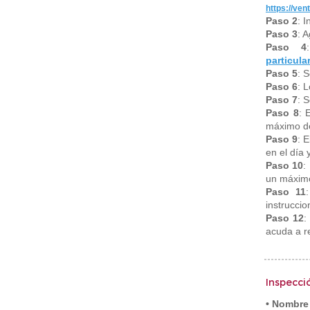
https://ven
Paso 2
: 
Paso 3
: 
Paso 4
particul
Paso 5
: 
Paso 6
: 
Paso 7
: 
Paso 8
: 
máximo de
Paso 9
: 
en el día 
Paso 10
:
un máximo
Paso 11
instrucci
Paso 12
:
acuda a r
Inspecció
• Nombre 