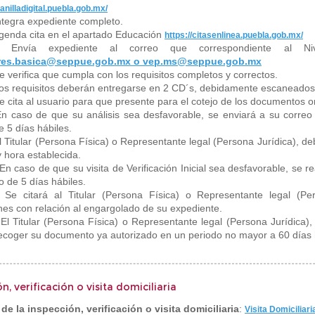
tanilladigital.puebla.gob.mx/
Integra expediente completo.
Agenda cita en el apartado Educación
https://citasenlinea.puebla.gob.mx/
: Envía expediente al correo que correspondiente al N
ares.basica@seppue.gob.mx o vep.ms@seppue.gob.mx
Se verifica que cumpla con los requisitos completos y correctos.
Los requisitos deberán entregarse en 2 CD´s, debidamente escaneados
Se cita al usuario para que presente para el cotejo de los documentos o
En caso de que su análisis sea desfavorable, se enviará a su corre
 5 días hábiles.
El Titular (Persona Física) o Representante legal (Persona Jurídica), deb
y hora establecida.
 En caso de que su visita de Verificación Inicial sea desfavorable, se
 de 5 días hábiles.
: Se citará al Titular (Persona Física) o Representante legal (Per
ones con relación al engargolado de su expediente.
 El Titular (Persona Física) o Representante legal (Persona Jurídica),
ecoger su documento ya autorizado en un periodo no mayor a 60 días 
n, verificación o visita domiciliaria
de la inspección, verificación o visita domiciliaria
:
Visita Domiciliar