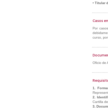
• Titular
Casos en
Por casos
debidament
curso, por
Documen
Oficio de 
Requisit
1. Forma
Representa
2. Identi
Cartilla d
3. Docum