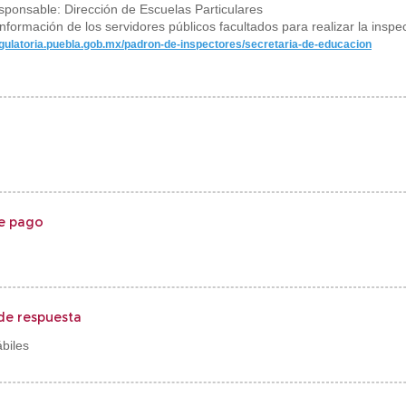
sponsable: Dirección de Escuelas Particulares
nformación de los servidores públicos facultados para realizar la inspe
egulatoria.puebla.gob.mx/padron-de-inspectores/secretaria-de-educacion
e pago
de respuesta
biles