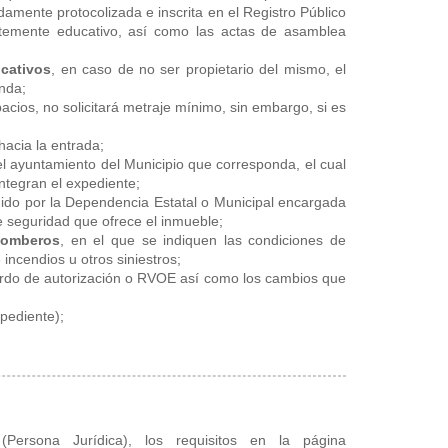
bidamente protocolizada e inscrita en el Registro Público
temente educativo, así como las actas de asamblea
ucativos
, en caso de no ser propietario del mismo, el
nda;
cios, no solicitará metraje mínimo, sin embargo, si es
hacia la entrada;
el ayuntamiento del Municipio que corresponda, el cual
ntegran el expediente;
dido por la Dependencia Estatal o Municipal encargada
e seguridad que ofrece el inmueble;
Bomberos
, en el que se indiquen las condiciones de
incendios u otros siniestros;
erdo de autorización o RVOE así como los cambios que
pediente);
(Persona Jurídica), los requisitos en la página