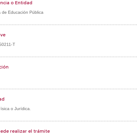
ncia o Entidad
a de Educación Pública
ve
50211-T
ción
ad
sica o Jurídica.
ede realizar el trámite