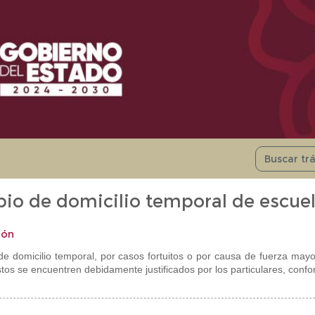
io de domicilio temporal de escuel
ión
e domicilio temporal, por casos fortuitos o por causa de fuerza mayor
os se encuentren debidamente justificados por los particulares, confor